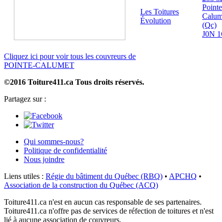
Pointe
Les Toitures
Calum
Évolution
(Qc)
J0N 
Cliquez ici pour voir tous les couvreurs de
POINTE-CALUMET
©2016 Toiture411.ca
Tous droits réservés.
Partagez sur :
Qui sommes-nous?
Politique de confidentialité
Nous joindre
Liens utiles :
Régie du bâtiment du Québec (RBQ)
•
APCHQ
•
Association de la construction du Québec (ACQ)
Toiture411.ca n'est en aucun cas responsable de ses partenaires.
Toiture411.ca n'offre pas de services de réfection de toitures et n'est
lié à aucune association de couvreurs.