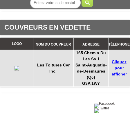
COUVREURS EN VEDETTE
LOGO
NOM DU COUVREUR
ADRESSE
TÉLÉPHONE
165 Chemin Du
Lac Ss 1
Cliquez
Les Toitures Cyr
Saint-Augustin-
pour
Inc.
de-Desmaures
afficher
(Qc)
G3A 1W7
Partagez sur :
©2016 Toiture411.ca
Tous droits réservés.
Qui sommes-nous?
Politique de
confidentialité
Nous joindre