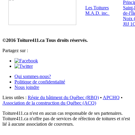
Princi
Les Toitures
Saint-
M.A.D. inc.
de-l'Î
Noix 
J0J 1
©2016 Toiture411.ca
Tous droits réservés.
Partagez sur :
Qui sommes-nous?
Politique de confidentialité
Nous joindre
Liens utiles :
Régie du bâtiment du Québec (RBQ)
•
APCHQ
•
Association de la construction du Québec (ACQ)
Toiture411.ca n'est en aucun cas responsable de ses partenaires.
Toiture411.ca n'offre pas de services de réfection de toitures et n'est
lié à aucune association de couvreurs.