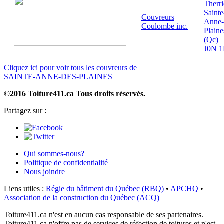
Therr
Sainte
Couvreurs
Anne-
Coulombe inc.
Plaine
(Qc)
J0N 
Cliquez ici pour voir tous les couvreurs de
SAINTE-ANNE-DES-PLAINES
©2016 Toiture411.ca
Tous droits réservés.
Partagez sur :
Qui sommes-nous?
Politique de confidentialité
Nous joindre
Liens utiles :
Régie du bâtiment du Québec (RBQ)
•
APCHQ
•
Association de la construction du Québec (ACQ)
Toiture411.ca n'est en aucun cas responsable de ses partenaires.
Toiture411.ca n'offre pas de services de réfection de toitures et n'est