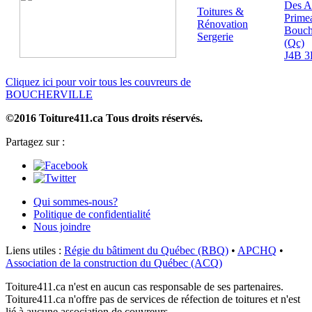
Des A
Toitures &
Prime
Rénovation
Bouch
Sergerie
(Qc)
J4B 3
Cliquez ici pour voir tous les couvreurs de
BOUCHERVILLE
©2016 Toiture411.ca
Tous droits réservés.
Partagez sur :
Qui sommes-nous?
Politique de confidentialité
Nous joindre
Liens utiles :
Régie du bâtiment du Québec (RBQ)
•
APCHQ
•
Association de la construction du Québec (ACQ)
Toiture411.ca n'est en aucun cas responsable de ses partenaires.
Toiture411.ca n'offre pas de services de réfection de toitures et n'est
lié à aucune association de couvreurs.