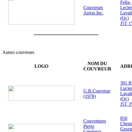
Felix-
Couvreurs
Lecle
Anjou Inc.
Lavalt
(Qc)
J5T 1
Autres couvreurs
NOM DU
LOGO
ADR
COUVREUR
391 R
Lucie
G.B.Couvreur
Lavalt
(1978)
(Qc)
J5T 3
850
Couvertures
Chem
Pierre
Georg
Généreux