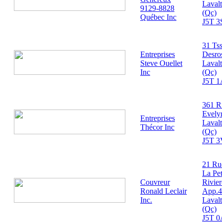
Lavalt
9129-8828
(Qc)
Québec Inc
J5T 3
31 Ts
Entreprises
Desros
Steve Ouellet
Lavalt
Inc
(Qc)
J5T 1
361 R
Evely
Entreprises
Lavalt
Thécor Inc
(Qc)
J5T 3
21 Ru
La Pet
Couvreur
Rivier
Ronald Leclair
App.4
Inc.
Lavalt
(Qc)
J5T 0