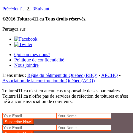
Précédent
1
...
2
...
3
Suivant
©2016 Toiture411.ca
Tous droits réservés.
Partagez sur :
Qui sommes-nous?
Politique de confidentialité
Nous joindre
Liens utiles :
Régie du bâtiment du Québec (RBQ)
•
APCHQ
•
Association de la construction du Québec (ACQ)
Toiture411.ca n'est en aucun cas responsable de ses partenaires.
Toiture411.ca n'offre pas de services de réfection de toitures et n'est
lié à aucune association de couvreurs.