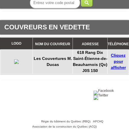
COUVREURS EN VEDETTE
LOGO
NOM DU COUVREUR
ADRESSE
TÉLÉPHONE
618 Rang Dix
Cliquez
Les Couvertures M.
Saint-Étienne-de-
pour
Ducas
Beauharnois (Qc)
afficher
J0S 1S0
Partagez sur :
©2016 Toiture411.ca
Tous droits réservés.
Qui sommes-nous?
Politique de
confidentialité
Nous joindre
Liens utiles :
Régie du bâtiment du Québec (RBQ)
•
APCHQ
•
Association de la construction du Québec (ACQ)