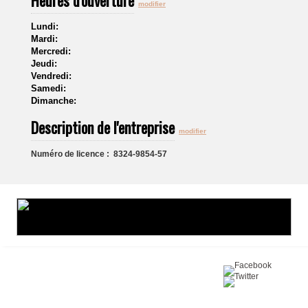
Heures d'ouverture
modifier
Lundi:
Mardi:
Mercredi:
Jeudi:
Vendredi:
Samedi:
Dimanche:
Description de l'entreprise
modifier
Numéro de licence : 8324-9854-57
Partagez sur :
©2016 Toiture411.ca
Tous droits réservés.
Qui sommes-nous?
Politique de
confidentialité
Nous joindre