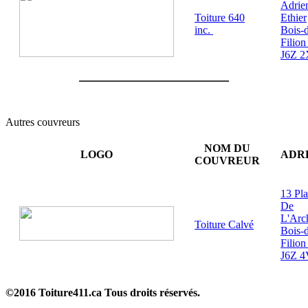
Adrie
Toiture 640
Ethier
inc.
Bois-d
Filion
J6Z 2
Autres couvreurs
NOM DU
LOGO
ADR
COUVREUR
13 Pl
De
L'Arc
Toiture Calvé
Bois-d
Filion
J6Z 4
©2016 Toiture411.ca
Tous droits réservés.