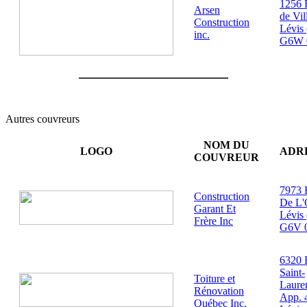
1256 
Arsen
de Vi
Construction
Lévis
inc.
G6W 
Autres couvreurs
NOM DU
LOGO
ADR
COUVREUR
7973 
Construction
De L'
Garant Et
Lévis
Frère Inc
G6V 
6320 
Saint-
Toiture et
Laure
Rénovation
App. 
Québec Inc.