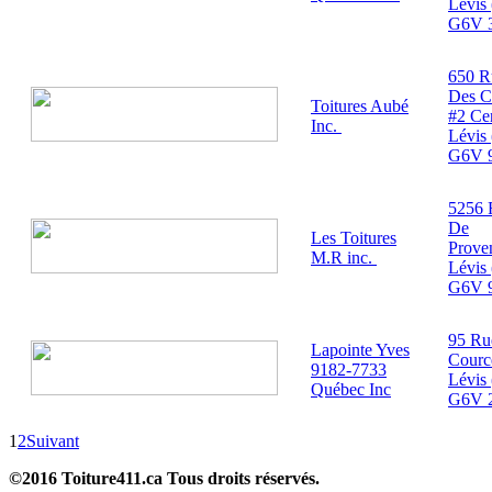
Lévis
G6V 
650 R
Des Ca
Toitures Aubé
#2 Ce
Inc.
Lévis
G6V 
5256 
De
Les Toitures
Prove
M.R inc.
Lévis
G6V 
95 Ru
Lapointe Yves
Cource
9182-7733
Lévis
Québec Inc
G6V 
1
2
Suivant
©2016 Toiture411.ca
Tous droits réservés.