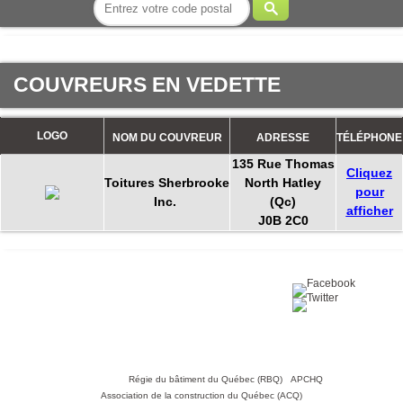
COUVREURS EN VEDETTE
LOGO
NOM DU COUVREUR
ADRESSE
TÉLÉPHONE
135 Rue Thomas
Cliquez
Toitures Sherbrooke
North Hatley
pour
Inc.
(Qc)
afficher
J0B 2C0
Partagez sur :
©2016 Toiture411.ca
Tous droits réservés.
Qui sommes-nous?
Politique de
confidentialité
Nous joindre
Liens utiles :
Régie du bâtiment du Québec (RBQ)
•
APCHQ
•
Association de la construction du Québec (ACQ)