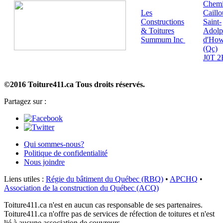
Chem
Les
Caill
Constructions
Saint-
& Toitures
Adolp
Summum Inc
d'How
(Qc)
J0T 2
©2016 Toiture411.ca
Tous droits réservés.
Partagez sur :
Qui sommes-nous?
Politique de confidentialité
Nous joindre
Liens utiles :
Régie du bâtiment du Québec (RBQ)
•
APCHQ
•
Association de la construction du Québec (ACQ)
Toiture411.ca n'est en aucun cas responsable de ses partenaires.
Toiture411.ca n'offre pas de services de réfection de toitures et n'est
lié à aucune association de couvreurs.