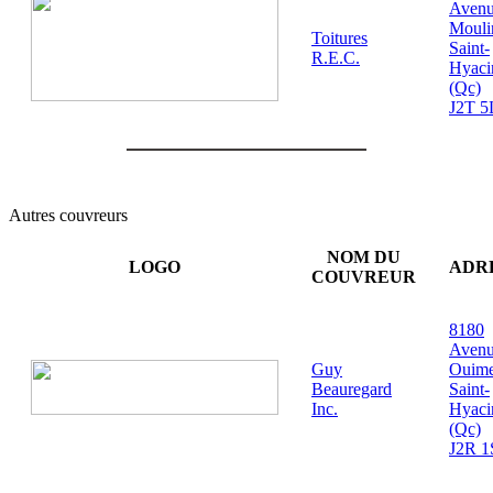
Aven
Mouli
Toitures
Saint-
R.E.C.
Hyaci
(Qc)
J2T 5
Autres couvreurs
NOM DU
LOGO
ADR
COUVREUR
8180
Aven
Guy
Ouime
Beauregard
Saint-
Inc.
Hyaci
(Qc)
J2R 1