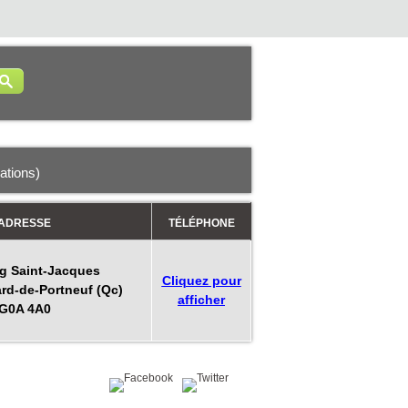
mations)
ADRESSE
TÉLÉPHONE
g Saint-Jacques
Cliquez pour
rd-de-Portneuf (Qc)
afficher
G0A 4A0
Partagez sur :