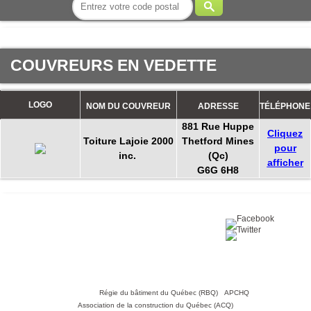
COUVREURS EN VEDETTE
LOGO
NOM DU COUVREUR
ADRESSE
TÉLÉPHONE
881 Rue Huppe
Cliquez
Toiture Lajoie 2000
Thetford Mines
pour
inc.
(Qc)
afficher
G6G 6H8
Partagez sur :
©2016 Toiture411.ca
Tous droits réservés.
Qui sommes-nous?
Politique de
confidentialité
Nous joindre
Liens utiles :
Régie du bâtiment du Québec (RBQ)
•
APCHQ
•
Association de la construction du Québec (ACQ)