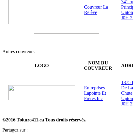
341 r
Couvreur La
Princi
Relève
Upton
J0H 2
Autres couvreurs
NOM DU
LOGO
ADR
COUVREUR
1375 
Entreprises
De La
Lapointe Et
Chute
Frères Inc
Upton
J0H 2
©2016 Toiture411.ca
Tous droits réservés.
Partagez sur :