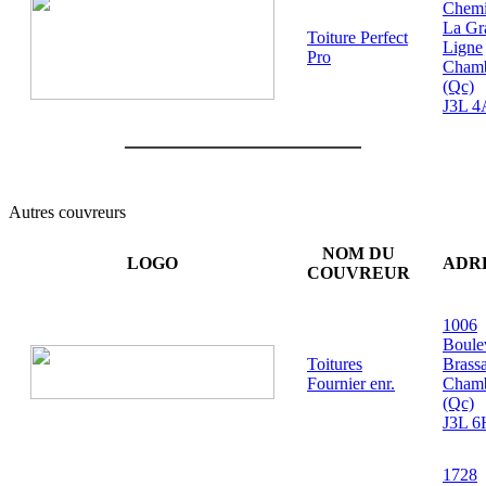
Chem
La Gr
Toiture Perfect
Ligne
Pro
Cham
(Qc)
J3L 4
Autres couvreurs
NOM DU
LOGO
ADR
COUVREUR
1006
Boule
Toitures
Brass
Fournier enr.
Cham
(Qc)
J3L 6
1728