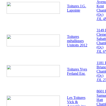
Aven
Toitures J.G.
Kent
Lapointe
Cham
(Qc)
J3L 
3149 
Cleme
Toitures
Sabatt
métalliques
Cham
Unitoits 2012
(Qc)
J3L 6
1181 
Brian
Toitures Yves
Cham
Ferland Enr.
(Qc)
J3L 2
8601 
Samue
Les Toitures
Hatt
Vick &
Cham