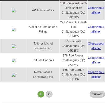
168 Boulevard Saint-
Jean-Baptiste
Cliquez pour
AP Toitures et fils
Châteauguay (Qc)
afficher
J6K 3B5
221 Place Du Christ-
Atelier de Ferblanterie
Roi
Cliquez pour
FM Inc
Châteauguay (Qc)
afficher
J6J 4G5
55 Rue Pare
Toitures Michel
Cliquez pour
Châteauguay (Qc)
Sosnovski Inc.
afficher
J6K 1K3
178 Rue Provost
Cliquez pour
Toitures Gadbois
Châteauguay (Qc)
afficher
J6J 2Y7
165 Rue Gordon
Restaurations
Cliquez pour
Châteauguay (Qc)
Lansdowne Inc
afficher
J6J 1C6
1
2
Suivant