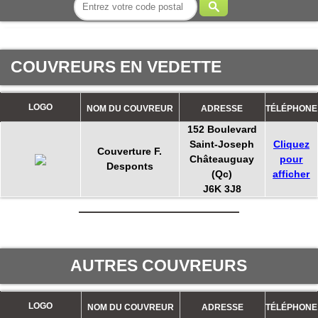
COUVREURS EN VEDETTE
LOGO
NOM DU COUVREUR
ADRESSE
TÉLÉPHONE
152 Boulevard
Saint-Joseph
Cliquez
Couverture F.
Châteauguay
pour
Desponts
(Qc)
afficher
J6K 3J8
AUTRES COUVREURS
LOGO
NOM DU COUVREUR
ADRESSE
TÉLÉPHONE