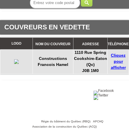
COUVREURS EN VEDETTE
LOGO
NOM DU COUVREUR
ADRESSE
TÉLÉPHONE
1110 Rue Spring
Cliquez
Constructions
Cookshire-Eaton
pour
Francois Hamel
(Qc)
afficher
J0B 1M0
Partagez sur :
©2016 Toiture411.ca
Tous droits réservés.
Qui sommes-nous?
Politique de
confidentialité
Nous joindre
Liens utiles :
Régie du bâtiment du Québec (RBQ)
•
APCHQ
•
Association de la construction du Québec (ACQ)