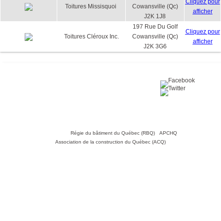
Cliquez pour
Toitures Missisquoi
Cowansville (Qc)
afficher
J2K 1J8
197 Rue Du Golf
Cliquez pour
Toitures Cléroux Inc.
Cowansville (Qc)
afficher
J2K 3G6
Partagez sur :
©2016 Toiture411.ca
Tous droits réservés.
Qui sommes-nous?
Politique de
confidentialité
Nous joindre
Liens utiles :
Régie du bâtiment du Québec (RBQ)
•
APCHQ
•
Association de la construction du Québec (ACQ)
Toiture411.ca n'est en aucun cas responsable de ses partenaires.
Toiture411.ca n'offre pas de services de réfection de toitures et n'est
lié à aucune association de couvreurs.