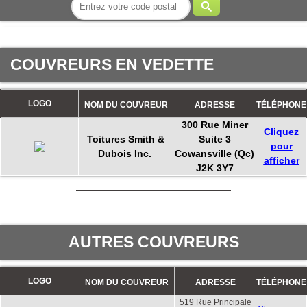
COUVREURS EN VEDETTE
LOGO
NOM DU COUVREUR
ADRESSE
TÉLÉPHONE
300 Rue Miner
Cliquez
Toitures Smith &
Suite 3
pour
Dubois Inc.
Cowansville (Qc)
afficher
J2K 3Y7
AUTRES COUVREURS
LOGO
NOM DU COUVREUR
ADRESSE
TÉLÉPHONE
519 Rue Principale