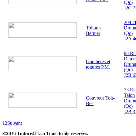
(Qc)
J2C 7
204 2
Toitures
Drumm
Bernier
(Qc)
J2A 
83 Ru
Dama
Gouttières et
Drumm
toitures P.M.
(Qc)
J2B 6
73 Ru
Talon
Couvreur Toit-
Drumm
Bec
(Qc)
J2B 3
1
2
Suivant
©2016 Toiture411.ca
Tous droits réservés.