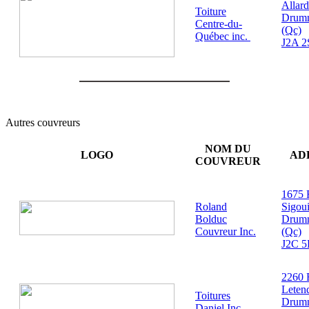
Allard
Toiture
Drumm
Centre-du-
(Qc)
Québec inc.
J2A 2
Autres couvreurs
NOM DU
LOGO
AD
COUVREUR
1675 
Roland
Sigou
Bolduc
Drumm
Couvreur Inc.
(Qc)
J2C 5
2260 
Leten
Toitures
Drumm
Daniel Inc.