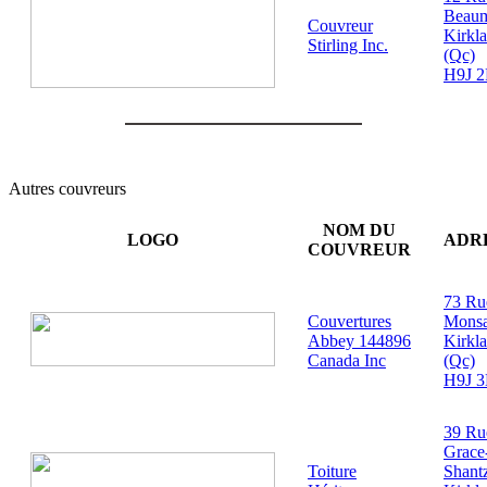
Beau
Couvreur
Kirkl
Stirling Inc.
(Qc)
H9J 
Autres couvreurs
NOM DU
LOGO
ADR
COUVREUR
73 Ru
Couvertures
Monsa
Abbey 144896
Kirkl
Canada Inc
(Qc)
H9J 
39 Ru
Grace
Toiture
Shant