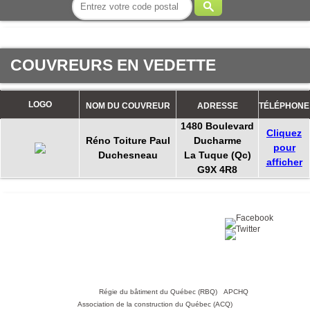
COUVREURS EN VEDETTE
LOGO
NOM DU COUVREUR
ADRESSE
TÉLÉPHONE
1480 Boulevard
Cliquez
Réno Toiture Paul
Ducharme
pour
Duchesneau
La Tuque (Qc)
afficher
G9X 4R8
Partagez sur :
©2016 Toiture411.ca
Tous droits réservés.
Qui sommes-nous?
Politique de
confidentialité
Nous joindre
Liens utiles :
Régie du bâtiment du Québec (RBQ)
•
APCHQ
•
Association de la construction du Québec (ACQ)