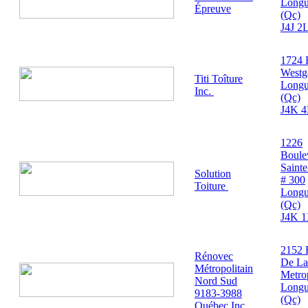
Longu
Épreuve
(Qc)
J4J 2
1724 
Westg
Titi Toîture
Longu
Inc.
(Qc)
J4K 4
1226
Boule
Saint
Solution
# 300
Toiture
Longu
(Qc)
J4K 
2152 
Rénovec
De La
Métropolitain
Metro
Nord Sud
Longu
9183-3988
(Qc)
Québec Inc