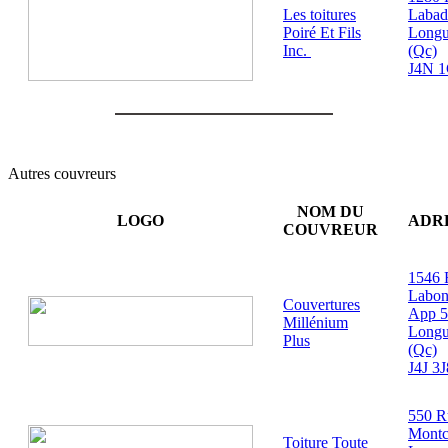
Les toitures
Labad
Poiré Et Fils
Longu
Inc.
(Qc)
J4N 
Autres couvreurs
NOM DU
LOGO
ADR
COUVREUR
1546 
Labon
Couvertures
App 5
Millénium
Longu
Plus
(Qc)
J4J 3J
550 R
Montc
Toiture Toute