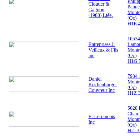
Philip
Cloutier &
Panne
Gagnon
Montr
(1988) Ltée.
(Qc)
H1E 
10534
Entreprises J.
Lamo
Veilleux & Fils
Montr
inc
(Qc)
H1G 
7934 
Daniel
Montr
Kochenburger
(Qc)
Couvreur Inc
H1Z 
5028 
Cham
E. Lefrançois
Montr
Inc
(Qc)
H2J 