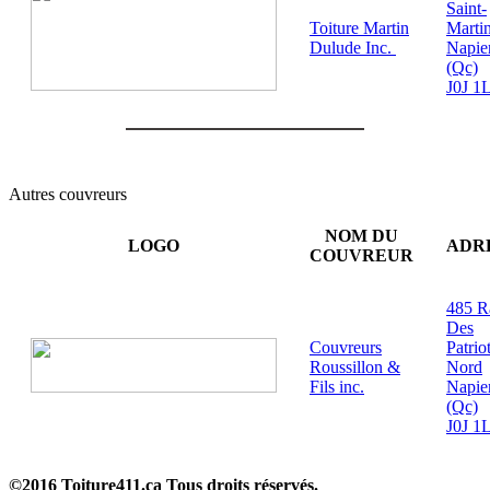
Saint-
Toiture Martin
Marti
Dulude Inc.
Napier
(Qc)
J0J 1
Autres couvreurs
NOM DU
LOGO
ADR
COUVREUR
485 R
Des
Couvreurs
Patrio
Roussillon &
Nord
Fils inc.
Napier
(Qc)
J0J 1
©2016 Toiture411.ca
Tous droits réservés.