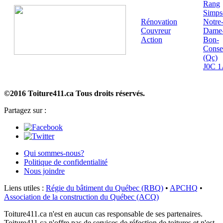
Rang
Simps
Rénovation
Notre
Couvreur
Dame-
Action
Bon-
Conse
(Qc)
J0C 
©2016 Toiture411.ca
Tous droits réservés.
Partagez sur :
Qui sommes-nous?
Politique de confidentialité
Nous joindre
Liens utiles :
Régie du bâtiment du Québec (RBQ)
•
APCHQ
•
Association de la construction du Québec (ACQ)
Toiture411.ca n'est en aucun cas responsable de ses partenaires.
Toiture411.ca n'offre pas de services de réfection de toitures et n'est