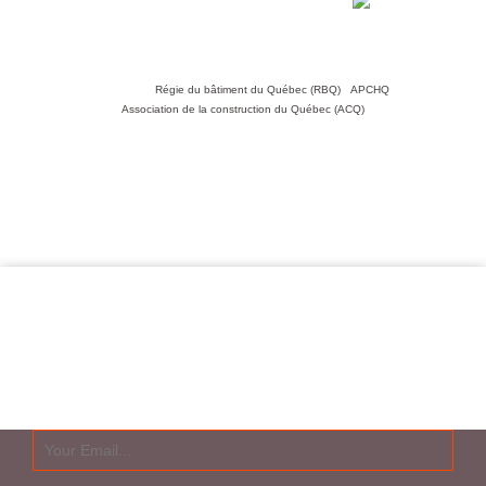
confidentialité
Nous joindre
Liens utiles :
Régie du bâtiment du Québec (RBQ)
•
APCHQ
•
Association de la construction du Québec (ACQ)
Toiture411.ca n'est en aucun cas responsable de ses partenaires.
Toiture411.ca n'offre pas de services de réfection de toitures et n'est
lié à aucune association de couvreurs.