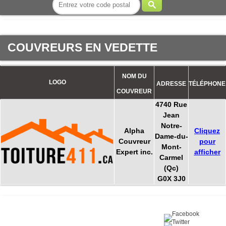
COUVREURS EN VEDETTE
NOM DU
LOGO
ADRESSE
TÉLÉPHONE
COUVREUR
4740 Rue
Jean
Notre-
Alpha
Cliquez
Dame-du-
Couvreur
pour
Mont-
Expert inc.
afficher
Carmel
(Qc)
G0X 3J0
Partagez sur :
©2016 Toiture411.ca
Tous droits réservés.
Qui sommes-nous?
Politique de