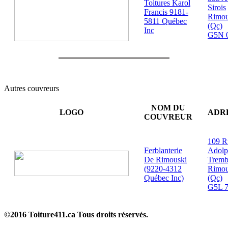
Toitures Karol
Sirois
Francis 9181-
Rimou
5811 Québec
(Qc)
Inc
G5N 
Autres couvreurs
NOM DU
LOGO
ADR
COUVREUR
109 R
Ferblanterie
Adolp
De Rimouski
Tremb
(9220-4312
Rimou
Québec Inc)
(Qc)
G5L 
©2016 Toiture411.ca
Tous droits réservés.