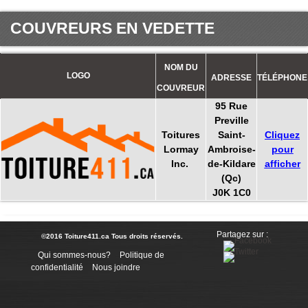
COUVREURS EN VEDETTE
NOM DU
LOGO
ADRESSE
TÉLÉPHONE
COUVREUR
95 Rue
Preville
Toitures
Saint-
Cliquez
Lormay
Ambroise-
pour
Inc.
de-Kildare
afficher
(Qc)
J0K 1C0
Partagez sur :
©2016 Toiture411.ca
Tous droits réservés.
Qui sommes-nous?
Politique de
confidentialité
Nous joindre