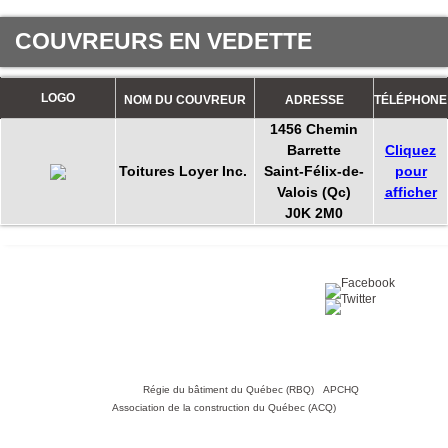
COUVREURS EN VEDETTE
LOGO
NOM DU COUVREUR
ADRESSE
TÉLÉPHONE
1456 Chemin
Barrette
Cliquez
Toitures Loyer Inc.
Saint-Félix-de-
pour
Valois (Qc)
afficher
J0K 2M0
Partagez sur :
©2016 Toiture411.ca
Tous droits réservés.
Qui sommes-nous?
Politique de
confidentialité
Nous joindre
Liens utiles :
Régie du bâtiment du Québec (RBQ)
•
APCHQ
•
Association de la construction du Québec (ACQ)
Toiture411.ca n'est en aucun cas responsable de ses partenaires.
Toiture411.ca n'offre pas de services de réfection de toitures et n'est