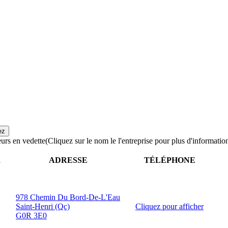
urs en vedette
(Cliquez sur le nom le l'entreprise pour plus d'informatio
R
ADRESSE
TÉLÉPHONE
978 Chemin Du Bord-De-L'Eau
Saint-Henri (Qc)
Cliquez pour afficher
G0R 3E0