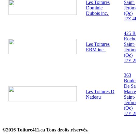
Les Toitures
Saint-
Dominic
Jérôm
Dubois inc.
(Qc)
J7Z 4
425 R
Roch
Les Toitures
Saint-
EBM inc.
Jérôm
(Qc)
J7Y 
363
Boule
De Sa
Les Toitures D
Marce
Nadeau
Saint-
Jérôm
(Qc)
J7Y 2
©2016 Toiture411.ca
Tous droits réservés.