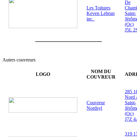
De
Les Toitures
Cham
Keven Lebrun
Saint-
inc.
Jérôm
(Qc)
J5L 2
Autres couvreurs
NOM DU
LOGO
ADR
COUVREUR
285 1
Nord 
Couvreur
Saint-
Nordsyl
Jérôm
(Qc)
J7Z 4
319 1