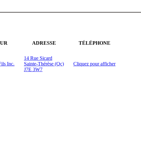
EUR
ADRESSE
TÉLÉPHONE
14 Rue Sicard
ls Inc.
Sainte-Thérèse (Qc)
Cliquez pour afficher
J7E 3W7