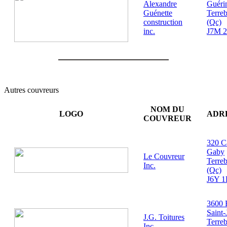
Alexandre
Guéri
Guénette
Terre
construction
(Qc)
inc.
J7M 
Autres couvreurs
NOM DU
LOGO
ADR
COUVREUR
320 C
Gaby
Le Couvreur
Terre
Inc.
(Qc)
J6Y 
3600 
Saint-
J.G. Toitures
Terre
Inc.