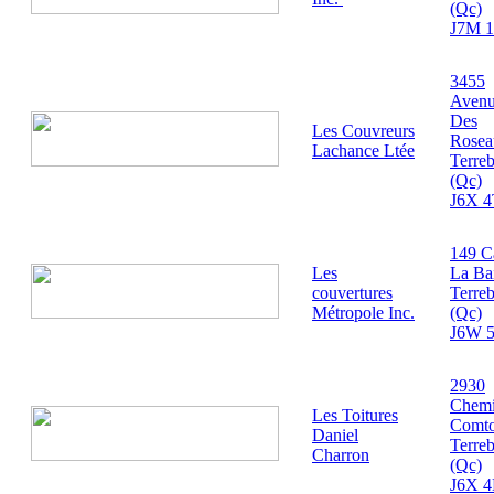
(Qc)
J7M 1
3455
Aven
Des
Les Couvreurs
Rosea
Lachance Ltée
Terre
(Qc)
J6X 4
149 C
Les
La Ba
couvertures
Terre
Métropole Inc.
(Qc)
J6W 
2930
Chem
Les Toitures
Comto
Daniel
Terre
Charron
(Qc)
J6X 