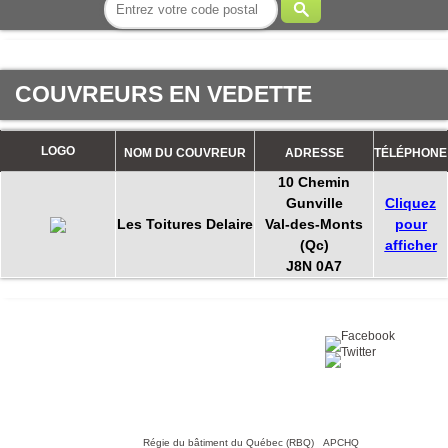
COUVREURS EN VEDETTE
LOGO
NOM DU COUVREUR
ADRESSE
TÉLÉPHONE
10 Chemin
Gunville
Cliquez
Les Toitures Delaire
Val-des-Monts
pour
(Qc)
afficher
J8N 0A7
Partagez sur :
©2016 Toiture411.ca
Tous droits réservés.
Qui sommes-nous?
Politique de
confidentialité
Nous joindre
Liens utiles :
Régie du bâtiment du Québec (RBQ)
•
APCHQ
•