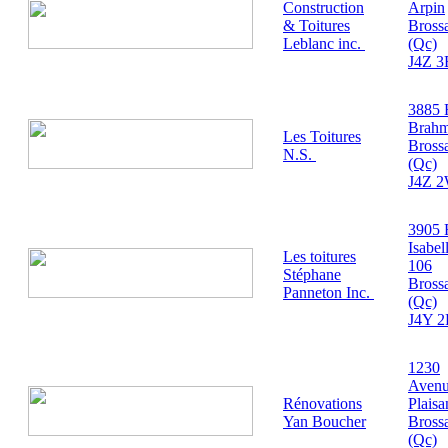
Construction
Arpin
& Toitures
Bross
Leblanc inc.
(Qc)
J4Z 3
3885 
Brah
Les Toitures
Bross
N.S.
(Qc)
J4Z 
3905 
Isabel
Les toitures
106
Stéphane
Bross
Panneton Inc.
(Qc)
J4Y 2
1230
Aven
Rénovations
Plaisa
Yan Boucher
Bross
(Qc)