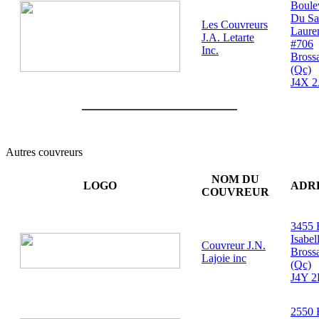
Boule
Du Sa
Les Couvreurs
Laure
J.A. Letarte
#706
Inc.
Bross
(Qc)
J4X 
Autres couvreurs
NOM DU
LOGO
ADR
COUVREUR
3455 
Isabel
Couvreur J.N.
Bross
Lajoie inc
(Qc)
J4Y 2
2550 