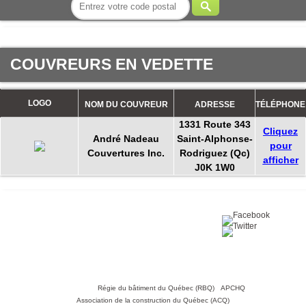
COUVREURS EN VEDETTE
LOGO
NOM DU COUVREUR
ADRESSE
TÉLÉPHONE
1331 Route 343
Cliquez
André Nadeau
Saint-Alphonse-
pour
Couvertures Inc.
Rodriguez (Qc)
afficher
J0K 1W0
Partagez sur :
©2016 Toiture411.ca
Tous droits réservés.
Qui sommes-nous?
Politique de
confidentialité
Nous joindre
Liens utiles :
Régie du bâtiment du Québec (RBQ)
•
APCHQ
•
Association de la construction du Québec (ACQ)