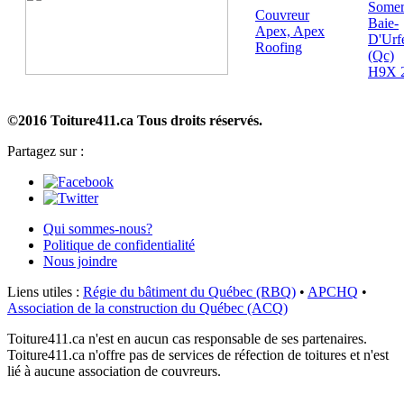
Somer
Couvreur
Baie-
Apex, Apex
D'Urf
Roofing
(Qc)
H9X 
©2016 Toiture411.ca
Tous droits réservés.
Partagez sur :
Qui sommes-nous?
Politique de confidentialité
Nous joindre
Liens utiles :
Régie du bâtiment du Québec (RBQ)
•
APCHQ
•
Association de la construction du Québec (ACQ)
Toiture411.ca n'est en aucun cas responsable de ses partenaires.
Toiture411.ca n'offre pas de services de réfection de toitures et n'est
lié à aucune association de couvreurs.