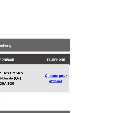
mations)
ADRESSE
TÉLÉPHONE
e Des Erables
Cliquez pour
t-Basile (Qc)
afficher
G0A 3G0