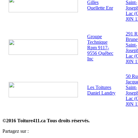
Gilles
Saint-
Ouellette Enr
Josep
Lac (
J0N 
291 R
Groupe
Brune
Technique
Saint-
Rpm 9117-
Josep
9556 Québec
Lac (
Inc
J0N 
50 Ru
Jacqu
Les Toitures
Saint-
Daniel Landry
Josep
Lac (
J0N 
©2016 Toiture411.ca
Tous droits réservés.
Partagez sur :