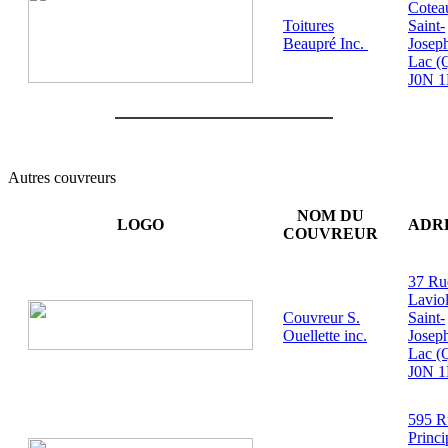
Cotea
Toitures
Saint-
Beaupré Inc.
Josep
Lac (
J0N 
Autres couvreurs
NOM DU
LOGO
ADR
COUVREUR
37 Ru
Laviol
Couvreur S.
Saint-
Ouellette inc.
Josep
Lac (
J0N 
595 R
Princi