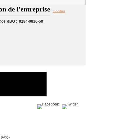
on de l'entreprise
modifier
nce RBQ : 8284-0810-58
Partagez sur :
c (ACQ)