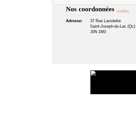
Nos coordonnées
modifier
Adresse:
37 Rue Laviolette
Saint-Joseph-du-Lac (Qc)
J0N 1M0
©2016 Toiture411.ca
Tous droits réservés.
Qui sommes-nous?
Politique de confidentialité
Liens u