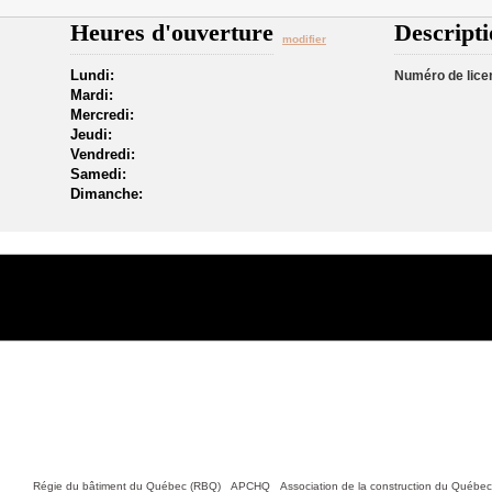
Heures d'ouverture
Descripti
modifier
Lundi:
Numéro de lice
Mardi:
Mercredi:
Jeudi:
Vendredi:
Samedi:
Dimanche:
Nous joindre
tiles :
Régie du bâtiment du Québec (RBQ)
•
APCHQ
•
Association de la construction du Québe