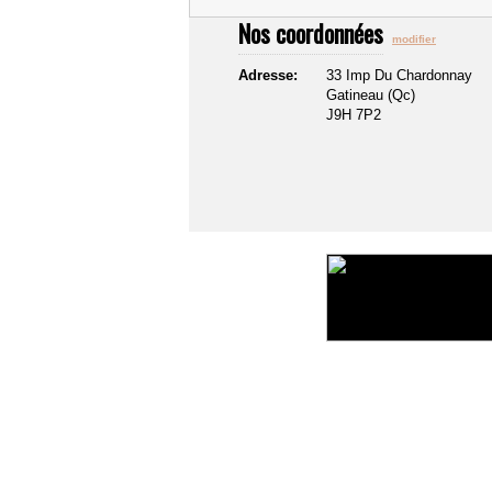
Nos coordonnées
modifier
Adresse:
33 Imp Du Chardonnay
Gatineau (Qc)
J9H 7P2
©2016 Toiture411.ca
Tous droits réservés.
Qui sommes-nous?
Politique de confidentialité
Liens u