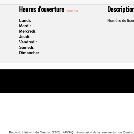
Heures d'ouverture
Description
modifier
Lundi:
Numéro de lice
Mardi:
Mercredi:
Jeudi:
Vendredi:
Samedi:
Dimanche:
Nous joindre
tiles :
Régie du bâtiment du Québec (RBQ)
•
APCHQ
•
Association de la construction du Québe