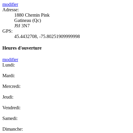
modifier
Adresse:
1880 Chemin Pink
Gatineau (Qc)
J9J 3N7
GPS:
45.4432708
,
-75.80251909999998
Heures d'ouverture
modifier
Lundi:
Mardi:
Mercredi:
Jeudi:
Vendredi:
Samedi:
Dimanche: