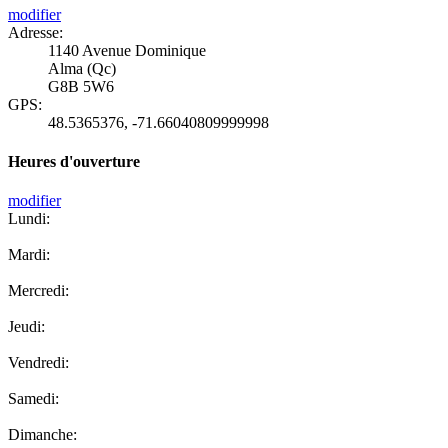
modifier
Adresse:
1140 Avenue Dominique
Alma (Qc)
G8B 5W6
GPS:
48.5365376
,
-71.66040809999998
Heures d'ouverture
modifier
Lundi:
Mardi:
Mercredi:
Jeudi:
Vendredi:
Samedi:
Dimanche: