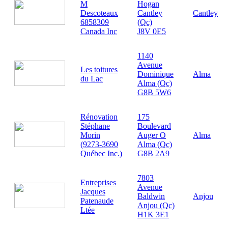
M
Hogan
Descoteaux
Cantley
Cantley
6858309
(Qc)
Canada Inc
J8V 0E5
1140
Avenue
Les toitures
Dominique
Alma
du Lac
Alma (Qc)
G8B 5W6
Rénovation
175
Stéphane
Boulevard
Morin
Auger O
Alma
(9273-3690
Alma (Qc)
Québec Inc.)
G8B 2A9
7803
Entreprises
Avenue
Jacques
Baldwin
Anjou
Patenaude
Anjou (Qc)
Ltée
H1K 3E1