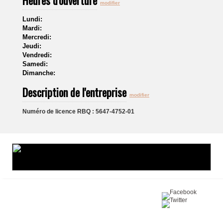
Heures d'ouverture
modifier
Lundi:
Mardi:
Mercredi:
Jeudi:
Vendredi:
Samedi:
Dimanche:
Description de l'entreprise
modifier
Numéro de licence RBQ : 5647-4752-01
Partagez sur :
©2016 Toiture411.ca
Tous droits réservés.
Qui sommes-nous?
Politique de
confidentialité
Nous joindre