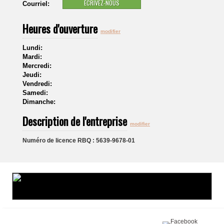
ÉCRIVEZ-NOUS
Courriel:
Heures d'ouverture
modifier
Lundi:
Mardi:
Mercredi:
Jeudi:
Vendredi:
Samedi:
Dimanche:
Description de l'entreprise
modifier
Numéro de licence RBQ : 5639-9678-01
Partagez sur :
©2016 Toiture411.ca
Tous droits réservés.