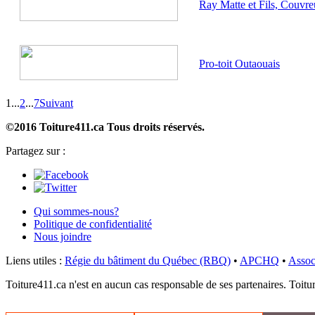
Ray Matte et Fils, Couvre
Pro-toit Outaouais
1
...
2
...
7
Suivant
©2016 Toiture411.ca
Tous droits réservés.
Partagez sur :
Qui sommes-nous?
Politique de confidentialité
Nous joindre
Liens utiles :
Régie du bâtiment du Québec (RBQ)
•
APCHQ
•
Assoc
Toiture411.ca n'est en aucun cas responsable de ses partenaires. Toiture