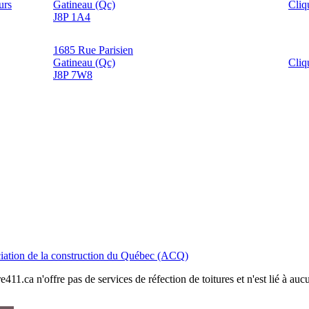
urs
Gatineau (Qc)
Cliq
J8P 1A4
1685 Rue Parisien
Gatineau (Qc)
Cliq
J8P 7W8
iation de la construction du Québec (ACQ)
411.ca n'offre pas de services de réfection de toitures et n'est lié à au