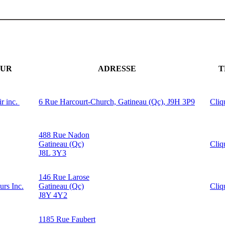
EUR
ADRESSE
T
ir inc.
6 Rue Harcourt-Church, Gatineau (Qc), J9H 3P9
Cliq
488 Rue Nadon
Gatineau (Qc)
Cliq
J8L 3Y3
146 Rue Larose
urs Inc.
Gatineau (Qc)
Cliq
J8Y 4Y2
1185 Rue Faubert