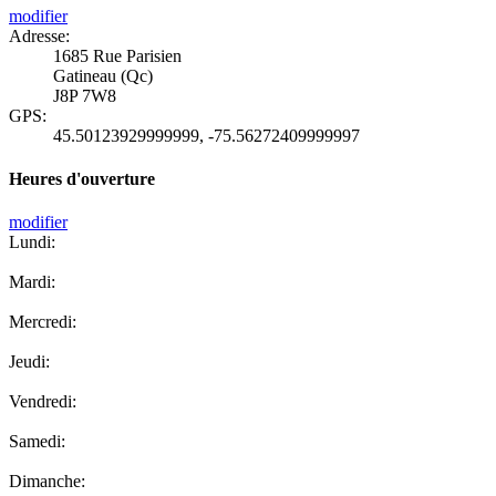
modifier
Adresse:
1685 Rue Parisien
Gatineau (Qc)
J8P 7W8
GPS:
45.50123929999999
,
-75.56272409999997
Heures d'ouverture
modifier
Lundi:
Mardi:
Mercredi:
Jeudi:
Vendredi:
Samedi:
Dimanche: